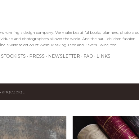
Direkt zum Hauptbereich
sters running a design company. We make beautiful books, planners, photo alb
viduals and photographers all over the world. And the nauli children fashion line
ind a wide selection of Washi Masking Tape and Bakers Twine, too.
STOCKISTS
PRESS
NEWSLETTER
FAQ
LINKS
 angezeigt.