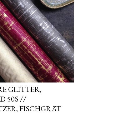
E GLITTER,
 50S //
TZER, FISCHGRÄT