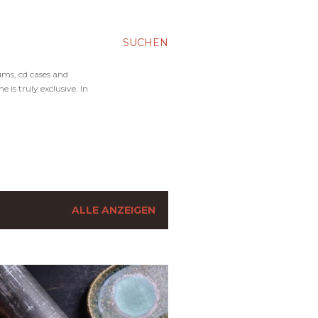
SUCHEN
ums, cd cases and
 is truly exclusive. In
ALLE ANZEIGEN