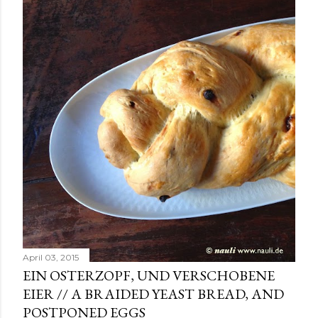
t
s
April 03, 2015
EIN OSTERZOPF, UND VERSCHOBENE
EIER // A BRAIDED YEAST BREAD, AND
POSTPONED EGGS