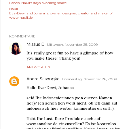
Labels:
Nauli's days
working space
Nauli
Eva-Dewi and Johanna, owner, designer, creator and maker of
www.nauli.de
KOMMENTARE
Missus D
Mittwoch, November 25, 2009
It's really great fun to have a glimpse of how
you make these! Thank you!
ANTWORTEN
Andre Sasongko
Donnerstag, November 26, 2009
Hallo Eva-Dewi, Johanna,
seid Ihr Indonesierinnen (von eueren Namen
her)? Ich schon (ich weiß nicht, ob ich dann auf
indonesisch hier weiter kommentieren soll...).
Habt Ihr Lust, Eure Produkte auch auf
www.annaline.de einzustellen? Es ist kostenlos
und schon vollfunktionsfähig. Keine Angst, es ist