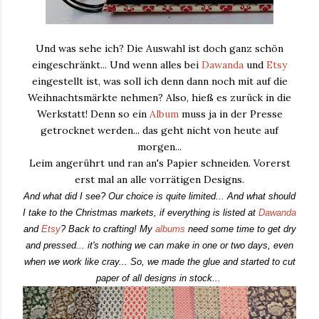
Und was sehe ich? Die Auswahl ist doch ganz schön
eingeschränkt... Und wenn alles bei
Dawanda
und
Etsy
eingestellt ist, was soll ich denn dann noch mit auf die
Weihnachtsmärkte nehmen? Also, hieß es zurück in die
Werkstatt! Denn so ein
Album
muss ja in der Presse
getrocknet werden... das geht nicht von heute auf
morgen...
Leim angerührt und ran an's Papier schneiden. Vorerst
erst mal an alle vorrätigen Designs.
And what did I see? Our choice is quite limited... And what should
I take to the Christmas markets, if everything is listed at
Dawanda
and
Etsy
? Back to crafting! My
albums
need some time to get dry
and pressed... it's nothing we can make in one or two days, even
when we work like cray... So, we made the glue and started to cut
paper of all designs in stock...