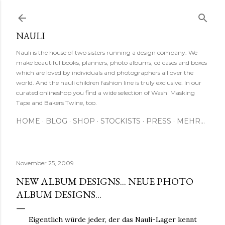
Direkt zum Hauptbereich
NAULI
Nauli is the house of two sisters running a design company. We
make beautiful books, planners, photo albums, cd cases and boxes
which are loved by individuals and photographers all over the
world. And the nauli children fashion line is truly exclusive. In our
curated onlineshop you find a wide selection of Washi Masking
Tape and Bakers Twine, too.
HOME
BLOG
SHOP
STOCKISTS
PRESS
MEHR…
November 25, 2009
NEW ALBUM DESIGNS... NEUE PHOTO
ALBUM DESIGNS...
Eigentlich würde jeder, der das Nauli-Lager kennt