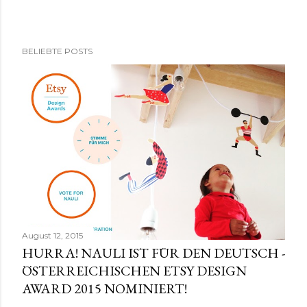
K
BELIEBTE POSTS
o
m
m
e
n
t
a
r
v
e
r
August 12, 2015
ö
HURRA! NAULI IST FÜR DEN DEUTSCH -
f
ÖSTERREICHISCHEN ETSY DESIGN
f
AWARD 2015 NOMINIERT!
e