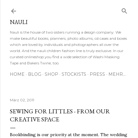
Direkt zum Hauptbereich
NAULI
Nauli is the house of two sisters running a design company. We
make beautiful books, planners, photo albums, cd cases and boxes
which are loved by individuals and photographers all over the
world. And the nauli children fashion line is truly exclusive. In our
curated onlineshop you find a wide selection of Washi Masking
Tape and Bakers Twine, too.
HOME
BLOG
SHOP
STOCKISTS
PRESS
MEHR…
März 02, 2011
SEWING FOR LITTLES - FROM OUR
CREATIVE SPACE
Bookbinding is our priority at the moment. The wedding