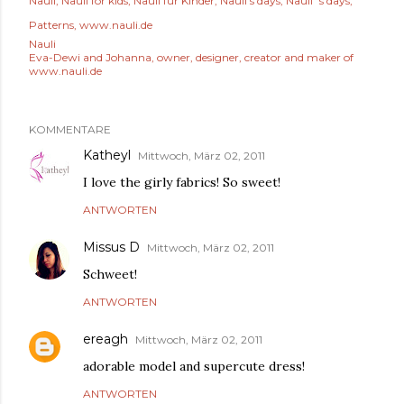
Nauli
Nauli for kids
Nauli für Kinder
Nauli's days
Nauli´s days
Patterns
www.nauli.de
Nauli
Eva-Dewi and Johanna, owner, designer, creator and maker of
www.nauli.de
KOMMENTARE
Katheyl
Mittwoch, März 02, 2011
I love the girly fabrics! So sweet!
ANTWORTEN
Missus D
Mittwoch, März 02, 2011
Schweet!
ANTWORTEN
ereagh
Mittwoch, März 02, 2011
adorable model and supercute dress!
ANTWORTEN