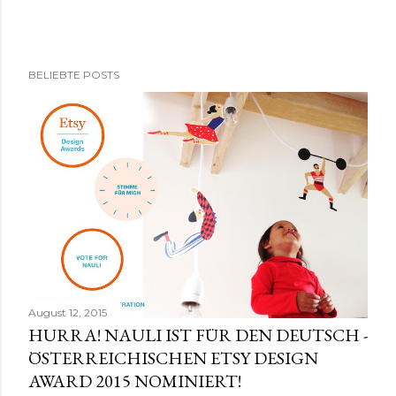
K
BELIEBTE POSTS
o
m
m
e
n
t
a
r
v
e
r
August 12, 2015
ö
HURRA! NAULI IST FÜR DEN DEUTSCH -
f
ÖSTERREICHISCHEN ETSY DESIGN
f
AWARD 2015 NOMINIERT!