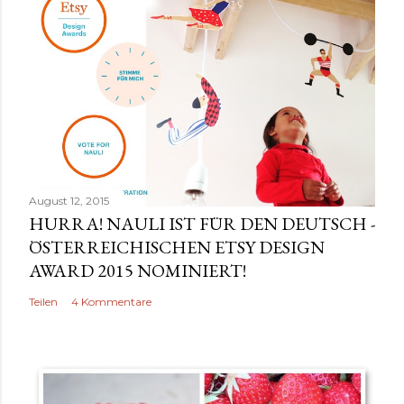
m
e
n
t
a
r
v
e
r
August 12, 2015
ö
HURRA! NAULI IST FÜR DEN DEUTSCH -
f
ÖSTERREICHISCHEN ETSY DESIGN
f
AWARD 2015 NOMINIERT!
e
Teilen
4 Kommentare
n
t
l
i