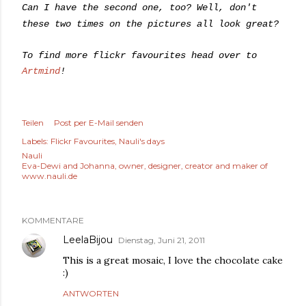
Can I have the second one, too? Well, don't
these two times on the pictures all look great?
To find more flickr favourites head over to
Artmind
!
Teilen
Post per E-Mail senden
Labels:
Flickr Favourites
Nauli's days
Nauli
Eva-Dewi and Johanna, owner, designer, creator and maker of
www.nauli.de
KOMMENTARE
LeelaBijou
Dienstag, Juni 21, 2011
This is a great mosaic, I love the chocolate cake
:)
ANTWORTEN