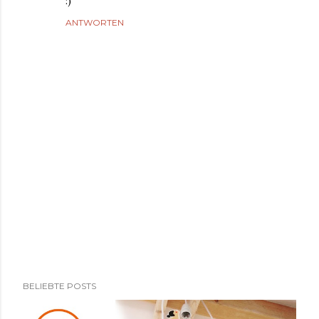
:)
ANTWORTEN
K
BELIEBTE POSTS
o
m