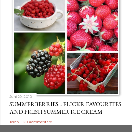
c
h
e
n
Juni 29, 2010
SUMMERBERRIES... FLICKR FAVOURITES
AND FRESH SUMMER ICE CREAM
Teilen
20 Kommentare