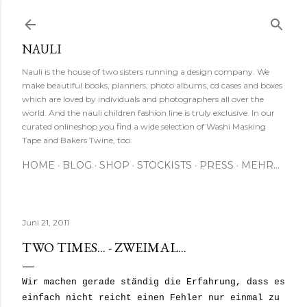
Direkt zum Hauptbereich
NAULI
Nauli is the house of two sisters running a design company. We
make beautiful books, planners, photo albums, cd cases and boxes
which are loved by individuals and photographers all over the
world. And the nauli children fashion line is truly exclusive. In our
curated onlineshop you find a wide selection of Washi Masking
Tape and Bakers Twine, too.
HOME
BLOG
SHOP
STOCKISTS
PRESS
MEHR…
Juni 21, 2011
TWO TIMES... - ZWEIMAL...
Wir machen gerade ständig die Erfahrung, dass es
einfach nicht reicht einen Fehler nur einmal zu