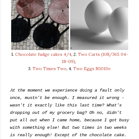
1.
Chocolate fudge cakes 4/4
, 2.
Two Carts (108/365 04-
18-09)
,
3.
Two Times Two
, 4.
Two Eggs N1010e
A
t the moment we experience doing a fault only
once, mustn't be enough. I measured it wrong -
wasn't it exactly like this last time? What's
dropping out of my grocery bag? Oh no, didn't
put all out when I came home, because I got busy
with something else! But two times in two weeks
is really enough! Except of the chocolate cake.