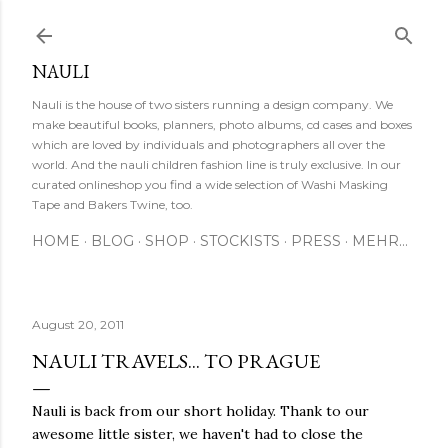
Direkt zum Hauptbereich
NAULI
Nauli is the house of two sisters running a design company. We
make beautiful books, planners, photo albums, cd cases and boxes
which are loved by individuals and photographers all over the
world. And the nauli children fashion line is truly exclusive. In our
curated onlineshop you find a wide selection of Washi Masking
Tape and Bakers Twine, too.
HOME
BLOG
SHOP
STOCKISTS
PRESS
MEHR…
August 20, 2011
NAULI TRAVELS... TO PRAGUE
Nauli is back from our short holiday. Thank to our
awesome little sister, we haven't had to close the