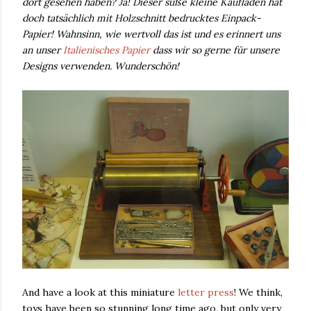
dort gesehen haben? Ja! Dieser süße kleine Kaufladen hat
doch tatsächlich mit Holzschnitt bedrucktes Einpack-
Papier! Wahnsinn, wie wertvoll das ist und es erinnert uns
an unser
Italienisches Papier
dass wir so gerne für unsere
Designs verwenden. Wunderschön!
And have a look at this miniature
letter press
! We think,
toys have been so stunning long time ago, but only very