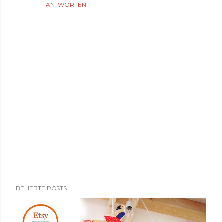
ANTWORTEN
K
BELIEBTE POSTS
o
m
m