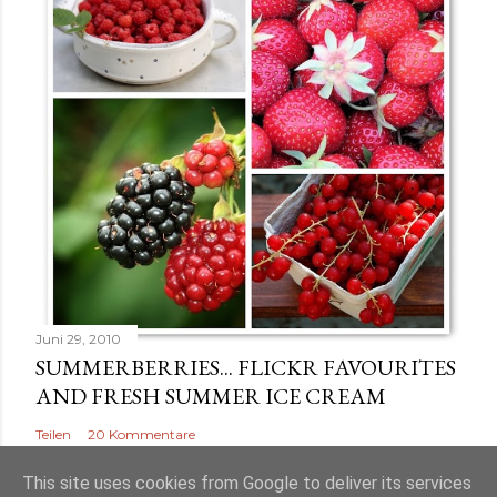
h
e
n
Juni 29, 2010
SUMMERBERRIES... FLICKR FAVOURITES
AND FRESH SUMMER ICE CREAM
Teilen
20 Kommentare
This site uses cookies from Google to deliver its services