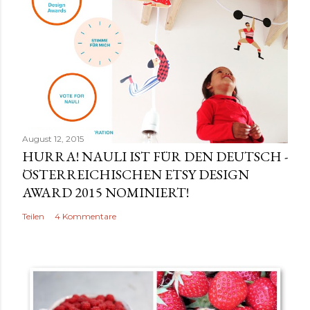
e
n
t
a
r
v
e
r
August 12, 2015
ö
HURRA! NAULI IST FÜR DEN DEUTSCH -
f
ÖSTERREICHISCHEN ETSY DESIGN
f
AWARD 2015 NOMINIERT!
e
Teilen
4 Kommentare
n
t
l
i
c