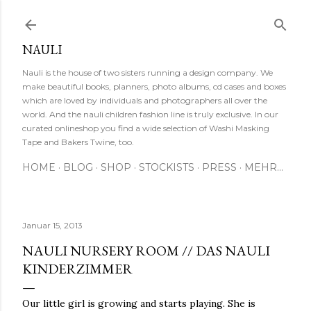
Direkt zum Hauptbereich
NAULI
Nauli is the house of two sisters running a design company. We
make beautiful books, planners, photo albums, cd cases and boxes
which are loved by individuals and photographers all over the
world. And the nauli children fashion line is truly exclusive. In our
curated onlineshop you find a wide selection of Washi Masking
Tape and Bakers Twine, too.
HOME
BLOG
SHOP
STOCKISTS
PRESS
MEHR…
Januar 15, 2013
NAULI NURSERY ROOM // DAS NAULI
KINDERZIMMER
Our little girl is growing and starts playing. She is