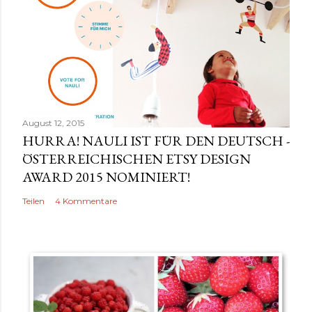
n
t
a
r
v
e
r
August 12, 2015
ö
HURRA! NAULI IST FÜR DEN DEUTSCH -
f
ÖSTERREICHISCHEN ETSY DESIGN
f
AWARD 2015 NOMINIERT!
e
Teilen
4 Kommentare
n
t
l
i
c
h