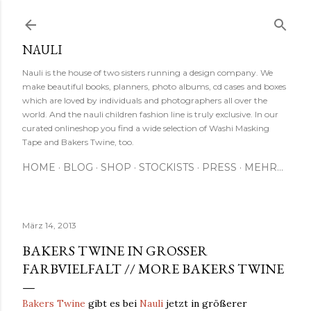
Direkt zum Hauptbereich
NAULI
Nauli is the house of two sisters running a design company. We
make beautiful books, planners, photo albums, cd cases and boxes
which are loved by individuals and photographers all over the
world. And the nauli children fashion line is truly exclusive. In our
curated onlineshop you find a wide selection of Washi Masking
Tape and Bakers Twine, too.
HOME
BLOG
SHOP
STOCKISTS
PRESS
MEHR…
März 14, 2013
BAKERS TWINE IN GROSSER F
ARBVIELFALT // MORE BAKERS TWINE
Bakers Twine
gibt es bei
Nauli
jetzt in größerer