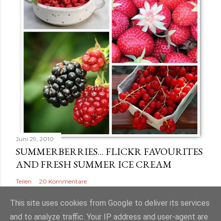
e
n
Juni 29, 2010
SUMMERBERRIES... FLICKR FAVOURITES
AND FRESH SUMMER ICE CREAM
Teilen
20 Kommentare
This site uses cookies from Google to deliver its services
and to analyze traffic. Your IP address and user-agent are