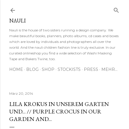
Direkt zum Hauptbereich
NAULI
Nauli is the house of two sisters running a design company. We
make beautiful books, planners, photo albums, cd cases and boxes
which are loved by individuals and photographers all over the
world. And the nauli children fashion line is truly exclusive. In our
curated onlineshop you find a wide selection of Washi Masking
Tape and Bakers Twine, too.
HOME
BLOG
SHOP
STOCKISTS
PRESS
MEHR…
März 20, 2014
LILA KROKUS IN UNSEREM GARTEN
UND... // PURPLE CROCUS IN OUR
GARDEN AND...