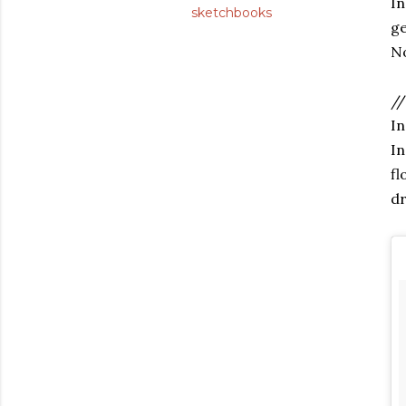
I
sketchbooks
ge
No
//
In
I
fl
dr