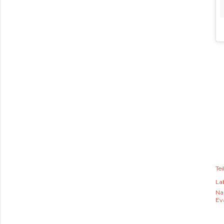
Tei
Lab
Na
Ev