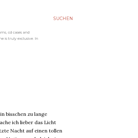
SUCHEN
ums, cd cases and
 is truly exclusive. In
in bisschen zu lange
che ich lieber das Licht
tzte Nacht auf einen tollen