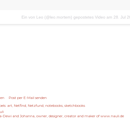
Ein von Leo (@leo.mortem) gepostetes Video
am
28. Jul 
len
Post per E-Mail senden
els:
art
Netfind
Netzfund
notebooks
sketchbooks
uli
a-Dewi and Johanna, owner, designer, creator and maker of www.nauli.de