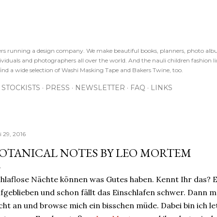
Direkt zum Hauptbereich
sters running a design company. We make beautiful books, planners, photo alb
viduals and photographers all over the world. And the nauli children fashion line
ind a wide selection of Washi Masking Tape and Bakers Twine, too.
STOCKISTS
PRESS
NEWSLETTER
FAQ
LINKS
i 29, 2016
OTANICAL NOTES BY LEO MORTEM
hlaflose Nächte können was Gutes haben. Kennt Ihr das? E
fgeblieben und schon fällt das Einschlafen schwer. Dann ma
cht an und browse mich ein bisschen müde. Dabei bin ich le