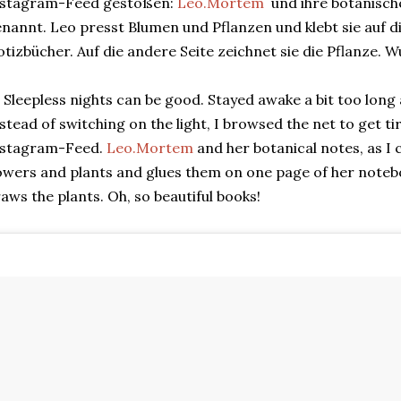
nstagram-Feed gestoßen:
Leo.Mortem
und ihre botanische
nannt. Leo presst Blumen und Pflanzen und klebt sie auf di
tizbücher. Auf die andere Seite zeichnet sie die Pflanze.
 Sleepless nights can be good. Stayed awake a bit too long a
stead of switching on the light, I browsed the net to get ti
nstagram-Feed.
Leo.Mortem
and her botanical notes, as I 
owers and plants and glues them on one page of her noteb
aws the plants. Oh, so beautiful books!