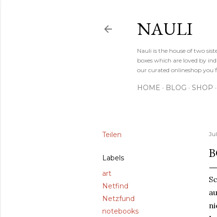
NAULI
Nauli is the house of two si
boxes which are loved by indi
our curated onlineshop you f
HOME
BLOG
SHOP
Teilen
Jul
B
Labels
art
Sc
Netfind
au
Netzfund
ni
notebooks