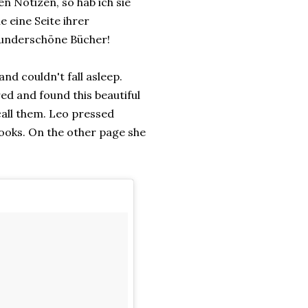
n Notizen, so hab ich sie
e eine Seite ihrer
 Wunderschöne Bücher!
nd couldn't fall asleep.
red and found this beautiful
call them. Leo pressed
ooks. On the other page she